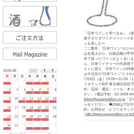
『日本ワインと和つまみ』（柴
典子タケダワイナリートーク&
ュを楽しむ〜
ここ数年、“日本ワイン”がひ
は右肩上がり。伝統品種の甲州
本で造ったワインがよく合いま
ん、日本ワイナリーの代表格で
ストに迎え、日本ワインの特徴
2026.08
今日
は今注目の“日本ワイン”とそ
日
月
火
水
木
金
土
7月6日（金）19:00〜21:0
26
27
28
29
30
31
1
リオテックB2F 東京都渋谷区千
定休日
約：店頭・電話・メール・本メ
2
3
4
5
6
7
8
定休日
さい。○電話予約：03-3408-
9
10
11
12
13
14
15
biblio@superedition.co.jp
「日
定休日
らせください。◆詳細は下記サ
16
17
18
19
20
21
22
約・お問合せ：ビブリオテック
定休日
↓
http://www.superedition.co.jp/
23
24
25
26
27
28
29
定休日
30
31
1
2
3
4
5
定休日