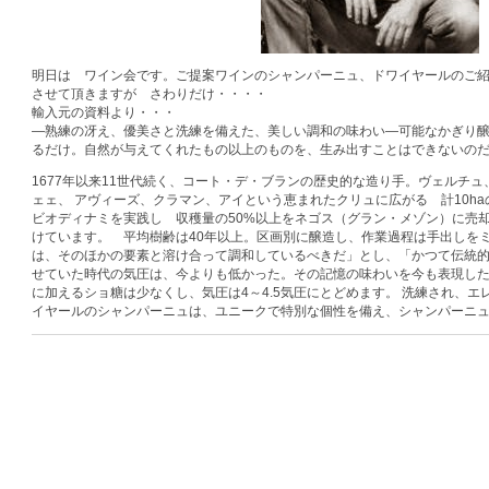
明日は ワイン会です。ご提案ワインのシャンパーニュ、ドワイヤールのご
させて頂きますが さわりだけ・・・・
輸入元の資料より・・・
―熟練の冴え、優美さと洗練を備えた、美しい調和の味わい―可能なかぎり
るだけ。自然が与えてくれたもの以上のものを、生み出すことはできないの
1677年以来11世代続く、コート・デ・ブランの歴史的な造り手。ヴェルチ
ェェ、 アヴィーズ、クラマン、アイという恵まれたクリュに広がる 計10ha
ビオディナミを実践し 収穫量の50%以上をネゴス（グラン・メゾン）に売
けています。 平均樹齢は40年以上。区画別に醸造し、作業過程は手出しを
は、そのほかの要素と溶け合って調和しているべきだ」とし、「かつて伝統
せていた時代の気圧は、今よりも低かった。その記憶の味わいを今も表現した
に加えるショ糖は少なくし、気圧は4～4.5気圧にとどめます。 洗練され、
イヤールのシャンパーニュは、ユニークで特別な個性を備え、シャンパーニ