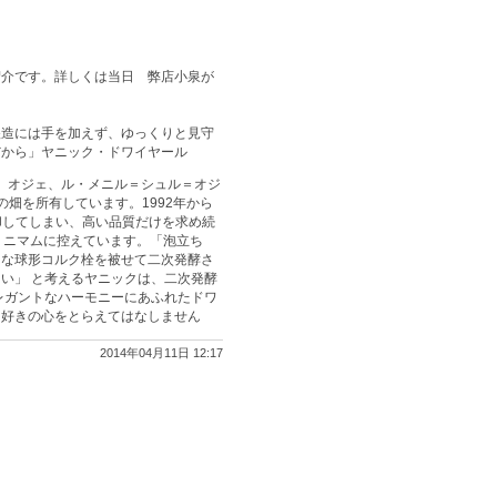
紹介です。詳しくは当日 弊店小泉が
醸造には手を加えず、ゆっくりと見守
だから」ヤニック・ドワイヤール
ュ、オジェ、ル・メニル＝シュル＝オジ
の畑を所有しています。1992年から
却してしまい、高い品質だけを求め続
ミニマムに控えています。「泡立ち
的な球形コルク栓を被せて二次発酵さ
い」 と考えるヤニックは、二次発酵
エレガントなハーモニーにあふれたドワ
ュ好きの心をとらえてはなしません
2014年04月11日 12:17