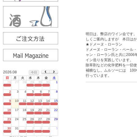
明日は、弊店のワイン会です。
しくご案内しますが 本日はか
★ドメーヌ・ローラン
ドメーヌ・ローラン・ペール・
ャン・ローラン氏と共に200
イン造りを実践しています。
除草剤などの化学肥料を一切使
補糖なし。ムルソーには 10
2026.08
今日
行っています。
日
月
火
水
木
金
土
26
27
28
29
30
31
1
定休日
2
3
4
5
6
7
8
定休日
9
10
11
12
13
14
15
定休日
16
17
18
19
20
21
22
定休日
23
24
25
26
27
28
29
定休日
30
31
1
2
3
4
5
定休日