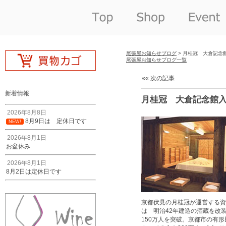
尾張屋お知らせブログ
> 月桂冠 大倉記念
尾張屋お知らせブログ一覧
««
次の記事
新着情報
月桂冠 大倉記念館入
2026年8月8日
8月9日は 定休日です
NEW!
2026年8月1日
お盆休み
2026年8月1日
8月2日は定休日です
京都伏見の月桂冠が運営する資
は 明治42年建造の酒蔵を改装し
150万人を突破。京都市の有