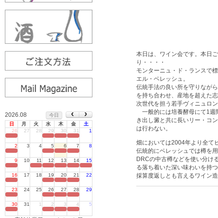
本日は、ワイン会です。本日ご
り・・・・
モンターニュ・ド・ランスで標
エル・ベレッシュ。
伝統手法の良い所を守りながら
を持ち合わせ、産地を超えた志
次世代を担う若手ヴィニュロン
一般的には培養酵母にて1週間
2026.08
今日
き出し澱と共に長いリー・コン
日
月
火
水
木
金
土
は行わない。
26
27
28
29
30
31
1
定休日
畑においては2004年より全
2
3
4
5
6
7
8
伝統的にベレッシュでは樽を用
定休日
DRCの中古樽などを使い分け
9
10
11
12
13
14
15
定休日
る落ち着いた深い味わいを持つ
16
17
18
19
20
21
22
採算度返しとも言えるワイン造
定休日
23
24
25
26
27
28
29
定休日
30
31
1
2
3
4
5
定休日