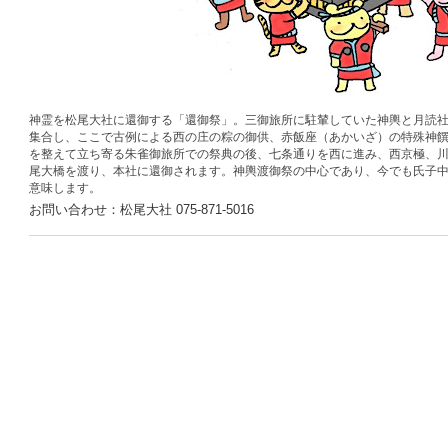
神霊を松尾大社に還御する「還御祭」。三御旅所に駐輦していた神輿と月読
集合し、ここで古例による西の庄の粽の御供、赤飯座（あかいざ）の特殊神
を整えて立ち寄る朱雀御旅所での祭典の後、七条通りを西に進み、西京極、
尾大橋を渡り、本社に還御されます。神輿渡御祭の中心であり、今でも氏子
意味します。
お問い合わせ：
松尾大社 075-871-5016