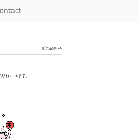
前の記事
»»
執り行われます。