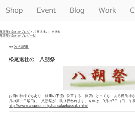
尾張屋お知らせブログ
> 松尾退社の 八朔祭
尾張屋お知らせブログ一覧
««
次の記事
松尾退社の 八朔祭
お酒の神様でもあり 桂川の下流に位置する 弊店にとっても ある種氏神さ
月の第一日曜日に 八朔祭が 執り行われます。今年は 9月の7日（日）午
http://www.matsunoo.or.jp/hassaku/hassaku.html