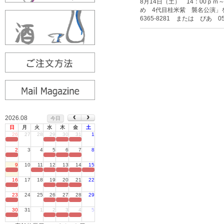
8月14日（土） 14：00
め 4代目桂米紫 襲名公演」
6365-8281 または ぴあ 0
2026.08
今日
日
月
火
水
木
金
土
26
27
28
29
30
31
1
定休日
2
3
4
5
6
7
8
定休日
9
10
11
12
13
14
15
定休日
16
17
18
19
20
21
22
定休日
23
24
25
26
27
28
29
定休日
30
31
1
2
3
4
5
定休日