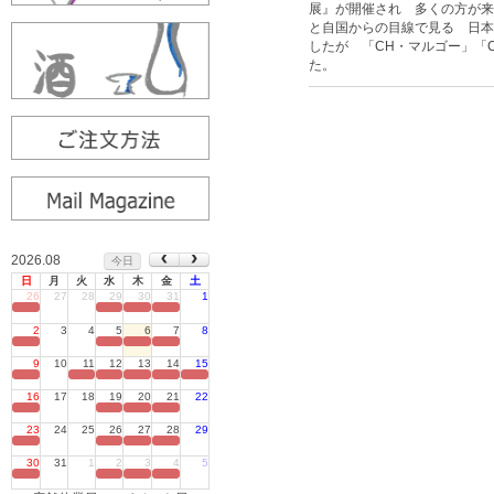
展』が開催され 多くの方が来
と自国からの目線で見る 日本
したが 「CH・マルゴー」「
た。
2026.08
今日
日
月
火
水
木
金
土
26
27
28
29
30
31
1
定休日
2
3
4
5
6
7
8
定休日
9
10
11
12
13
14
15
定休日
16
17
18
19
20
21
22
定休日
23
24
25
26
27
28
29
定休日
30
31
1
2
3
4
5
定休日