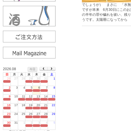
でしょうが） まさに 「水無
ですが本来 6月30日にこの
の半年の罪や穢れを祓い、残り
うです。太陽暦になってから 
2026.08
今日
日
月
火
水
木
金
土
26
27
28
29
30
31
1
定休日
2
3
4
5
6
7
8
定休日
9
10
11
12
13
14
15
定休日
16
17
18
19
20
21
22
定休日
23
24
25
26
27
28
29
定休日
30
31
1
2
3
4
5
定休日