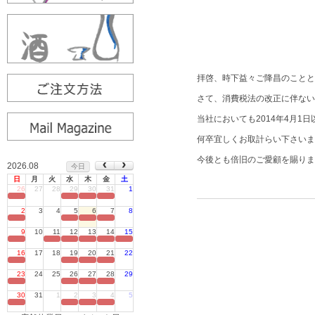
拝啓、時下益々ご降昌のことと
さて、消費税法の改正に伴ない、
当社においても2014年4月
何卒宜しくお取計らい下さいま
今後とも倍旧のご愛顧を賜りま
2026.08
今日
日
月
火
水
木
金
土
代表取
26
27
28
29
30
31
1
定休日
2
3
4
5
6
7
8
定休日
9
10
11
12
13
14
15
定休日
16
17
18
19
20
21
22
定休日
23
24
25
26
27
28
29
定休日
30
31
1
2
3
4
5
定休日