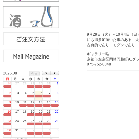
9月29日（火）～10月4日（
にも御参加頂いた事のある 犬
古典的であり モダンであり 
ギャラリー唯
京都市左京区岡崎円勝町91グ
075-752-0348
2026.08
今日
日
月
火
水
木
金
土
26
27
28
29
30
31
1
定休日
2
3
4
5
6
7
8
定休日
9
10
11
12
13
14
15
定休日
16
17
18
19
20
21
22
定休日
23
24
25
26
27
28
29
定休日
30
31
1
2
3
4
5
定休日