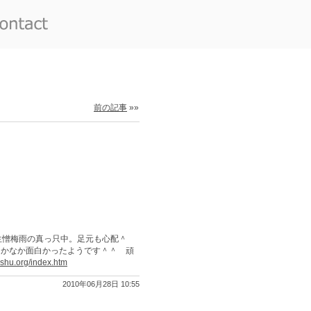
前の記事
»»
生憎梅雨の真っ只中。足元も心配＾
なかなか面白かったようです＾＾ 頑
oshu.org/index.htm
2010年06月28日 10:55