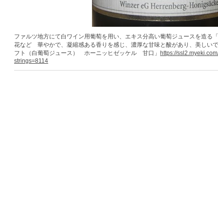
ファルツ地方にて白ワイン用葡萄を用い、エキス分高い葡萄ジュースを造る
花など 華やかで、凝縮感ある香りを感じ、濃厚な甘味と酸があり、美しい
フト（白葡萄ジュース） ホーニッヒゼッケル 甘口」
https://ssl2.myeki.com
strings=8114