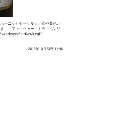
「ホーニッヒゼッケル」。蜜や黄色い
です。「ファルツァー・トラウベンザ
/owariyassl/cart/w40.cgi?
2013年10月23日 11:46