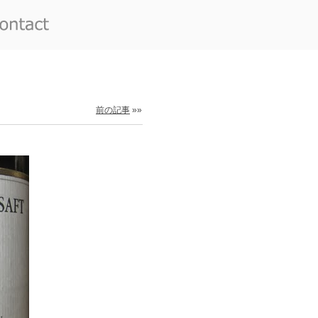
前の記事
»»