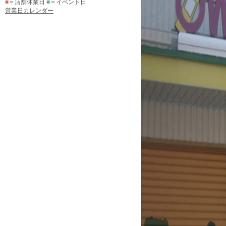
■
＝店舗休業日
■
＝イベント日
営業日カレンダー