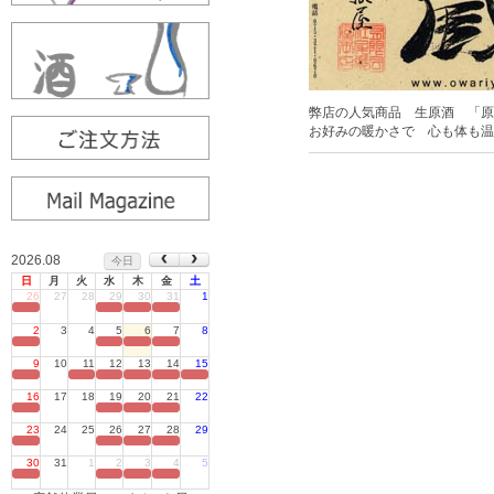
弊店の人気商品 生原酒 「原
お好みの暖かさで 心も体も温
2026.08
今日
日
月
火
水
木
金
土
26
27
28
29
30
31
1
定休日
2
3
4
5
6
7
8
定休日
9
10
11
12
13
14
15
定休日
16
17
18
19
20
21
22
定休日
23
24
25
26
27
28
29
定休日
30
31
1
2
3
4
5
定休日