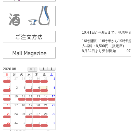
10月1日から6日まで、祇園
16時開演 18時半から19時終
入場料：8,500円（指定席） 
8月24日より受付開始 075-
2026.08
今日
日
月
火
水
木
金
土
26
27
28
29
30
31
1
定休日
2
3
4
5
6
7
8
定休日
9
10
11
12
13
14
15
定休日
16
17
18
19
20
21
22
定休日
23
24
25
26
27
28
29
定休日
30
31
1
2
3
4
5
定休日