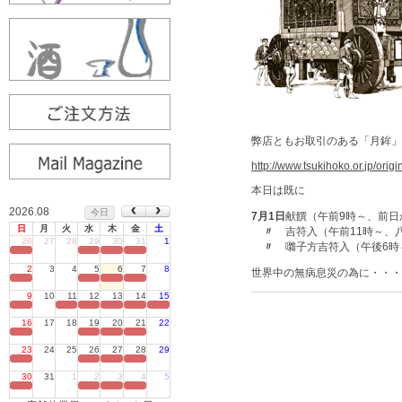
弊店ともお取引のある「月鉾」
http://www.tsukihoko.or.jp/origin
本日は既に
2026.08
今日
7月1日
献饌（午前9時～、前
日
月
火
水
木
金
土
〃
吉符入（午前11時～、
26
27
28
29
30
31
1
〃
囃子方吉符入（午後6時
定休日
2
3
4
5
6
7
8
世界中の無病息災の為に・・・
定休日
9
10
11
12
13
14
15
定休日
16
17
18
19
20
21
22
定休日
23
24
25
26
27
28
29
定休日
30
31
1
2
3
4
5
定休日