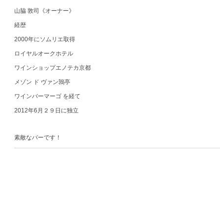
山脇 敦司《オーナー》
経歴
2000年にソムリエ取得
ロイヤルオークホテル
ワインショップエノテカ京都
メゾン ド ヴァン鶉亭
ワインバーマーゴ を経て
2012年6月２９日に独立
素敵なバーです！