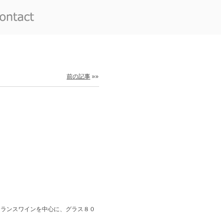
前の記事
»»
フランスワインを中心に、グラス８０