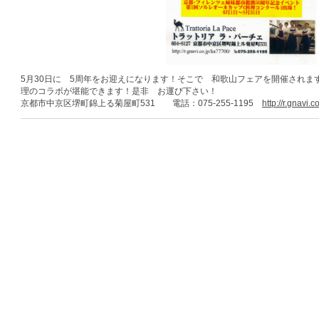
5月30日に 5周年をお迎えになります！そこで 和歌山フェアを開催されま
理のコラボが堪能できます！是非 お運び下さい！
京都市中京区堺町錦上る菊屋町531 電話：075-255-1195
http://r.gnavi.