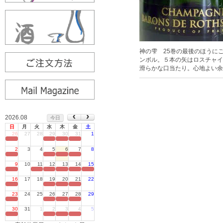
神の雫 25巻の最後のほうに
ンボル。５本の矢はロスチャイ
滑らかな口当たり。心地よい余
2026.08
今日
日
月
火
水
木
金
土
26
27
28
29
30
31
1
定休日
2
3
4
5
6
7
8
定休日
9
10
11
12
13
14
15
定休日
16
17
18
19
20
21
22
定休日
23
24
25
26
27
28
29
定休日
30
31
1
2
3
4
5
定休日