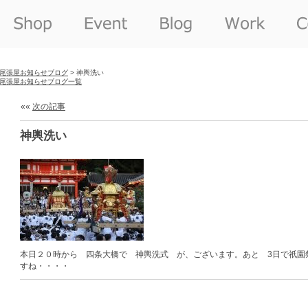
尾張屋お知らせブログ
> 神輿洗い
尾張屋お知らせブログ一覧
««
次の記事
神輿洗い
本日２０時から 四条大橋で 神輿洗式 が、ございます。あと 3日で祇園
すね・・・・