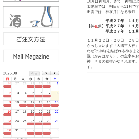
10月は神無月。さて 神様
太陽暦では 明日から11月で
出雲では 神在月になる来月 
平成２７年 １１月
【神
在
祭】
平成２７年 １１月
平成２７年 １１月
１１月２２日・２６日・２８日
らっしゃいます「大國主大神」
わせ
”
の御縁を結ばれる神さま
議
（かみはかり）」の主宰を
神」さまの奉拝がなされます。
す。
2026.08
今日
日
月
火
水
木
金
土
26
27
28
29
30
31
1
定休日
2
3
4
5
6
7
8
定休日
9
10
11
12
13
14
15
定休日
16
17
18
19
20
21
22
定休日
23
24
25
26
27
28
29
定休日
30
31
1
2
3
4
5
定休日