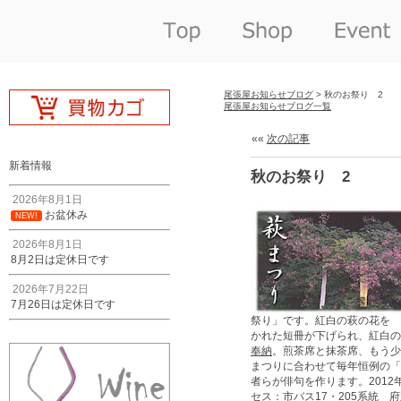
尾張屋お知らせブログ
> 秋のお祭り 2
尾張屋お知らせブログ一覧
««
次の記事
新着情報
秋のお祭り 2
2026年8月1日
お盆休み
NEW!
2026年8月1日
8月2日は定休日です
2026年7月22日
7月26日は定休日です
祭り」です。紅白の萩の花を 
かれた短冊が下げられ、紅白の
奉納
。煎茶席と抹茶席、もう少
まつりに合わせて毎年恒例の「
者らが俳句を作ります。2012年9
セス：市バス17・205系統 府