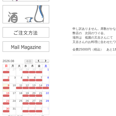
申し訳ありません。席数がかな
弊店の 次回のワイ会。
場所は 祗園の又吉さんにて 
又吉さんのお料理に合わせたワ
会費25000円（税込） あ
2026.08
今日
日
月
火
水
木
金
土
26
27
28
29
30
31
1
定休日
2
3
4
5
6
7
8
定休日
9
10
11
12
13
14
15
定休日
16
17
18
19
20
21
22
定休日
23
24
25
26
27
28
29
定休日
30
31
1
2
3
4
5
定休日