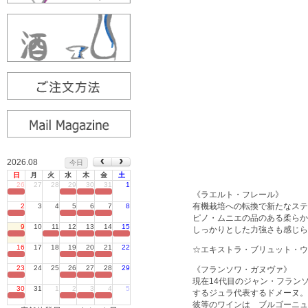
2026.08
今日
日
月
火
水
木
金
土
26
27
28
29
30
31
1
定休日
《ラエルト・フレール》
有機栽培への転換で新たなステ
2
3
4
5
6
7
8
定休日
ピノ・ムニエの品のある柔ら
9
10
11
12
13
14
15
しっかりとした力強さも感じら
定休日
16
17
18
19
20
21
22
☆エキストラ・ブリュット・ウ
定休日
23
24
25
26
27
28
29
《フランソワ・ガヌヴァ》
定休日
現在14代目のジャン・フラン
30
31
1
2
3
4
5
するジュラ代表するドメーヌ。
定休日
彼等のワインは ブルゴーニュ