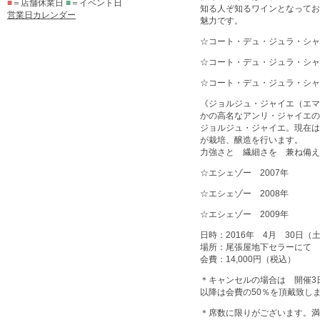
■
＝店舗休業日
■
＝イベント日
知る人ぞ知るワインとなってお
営業日カレンダー
魅力です。
☆コート・デュ・ジュラ・シャ
☆コート・デュ・ジュラ・シャ
☆コート・デュ・ジュラ・シャ
《ジョルジュ・ジャイエ（エマ
かの高名なアンリ・ジャイエの
ジョルジュ・ジャイエ。現在は
が栽培、醸造を行います。
力強さと 繊細さを 兼ね備え
☆エシェゾー 2007年
☆エシェゾー 2008年
☆エシェゾー 2009年
日時：2016年 4月 30日（
場所：尾張屋地下セラーにて
会費：14,000円（税込）
＊キャンセルの場合は 開催3
以降は会費の50％を頂戴致し
＊席数に限りがございます。満