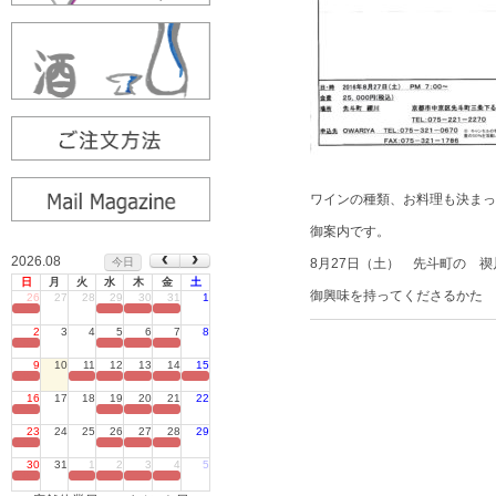
ワインの種類、お料理も決まっ
御案内です。
2026.08
今日
8月27日（土） 先斗町の 禊
日
月
火
水
木
金
土
御興味を持ってくださるかた 
26
27
28
29
30
31
1
定休日
2
3
4
5
6
7
8
定休日
9
10
11
12
13
14
15
定休日
16
17
18
19
20
21
22
定休日
23
24
25
26
27
28
29
定休日
30
31
1
2
3
4
5
定休日