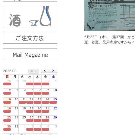
6月22日（水） 第37回 
瓶、鉄瓶、兄弟寄席ですから＾
2026.08
今日
日
月
火
水
木
金
土
26
27
28
29
30
31
1
定休日
2
3
4
5
6
7
8
定休日
9
10
11
12
13
14
15
定休日
16
17
18
19
20
21
22
定休日
23
24
25
26
27
28
29
定休日
30
31
1
2
3
4
5
定休日