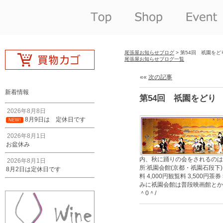
尾張屋お知らせブログ
> 第54回 祇園をど
尾張屋お知らせブログ一覧
««
次の記事
新着情報
第54回 祇園をどり
2026年8月8日
8月9日は 定休日です
NEW!
2026年8月1日
お盆休み
内、秋に踊りの会をされるのは 
2026年8月1日
所:祇園会館(京都・祇園石段下
8月2日は定休日です
料 4,000円観覧料 3,500円
みに祇園会館は普段映画館とか
＾0＾/