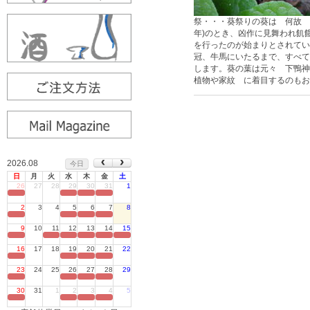
祭・・・葵祭りの葵は 何故 
年)のとき、凶作に見舞われ飢
を行ったのが始まりとされてい
冠、牛馬にいたるまで、すべて
します。葵の葉は元々 下鴨
植物や家紋 に着目するのもお
2026.08
今日
日
月
火
水
木
金
土
26
27
28
29
30
31
1
定休日
2
3
4
5
6
7
8
定休日
9
10
11
12
13
14
15
定休日
16
17
18
19
20
21
22
定休日
23
24
25
26
27
28
29
定休日
30
31
1
2
3
4
5
定休日