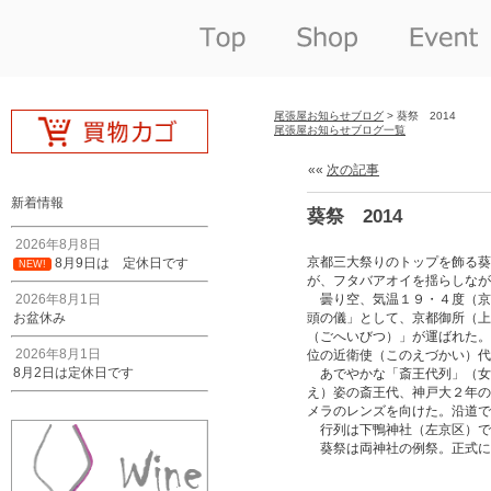
尾張屋お知らせブログ
> 葵祭 2014
尾張屋お知らせブログ一覧
««
次の記事
新着情報
葵祭 2014
2026年8月8日
京都三大祭りのトップを飾る葵
8月9日は 定休日です
NEW!
が、フタバアオイを揺らしなが
2026年8月1日
曇り空、気温１９・４度（京
お盆休み
頭の儀」として、京都御所（上
（ごへいびつ）」が運ばれた。
2026年8月1日
位の近衛使（このえづかい）代
8月2日は定休日です
あでやかな「斎王代列」（女
え）姿の斎王代、神戸大２年の
メラのレンズを向けた。沿道で
行列は下鴨神社（左京区）で
葵祭は両神社の例祭。正式に