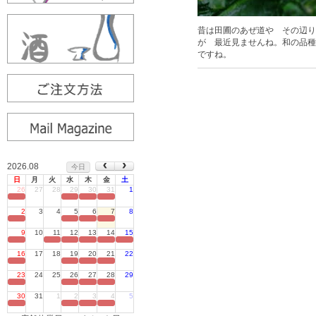
昔は田圃のあぜ道や その辺り
が 最近見ませんね。和の品種
ですね。
2026.08
今日
日
月
火
水
木
金
土
26
27
28
29
30
31
1
定休日
2
3
4
5
6
7
8
定休日
9
10
11
12
13
14
15
定休日
16
17
18
19
20
21
22
定休日
23
24
25
26
27
28
29
定休日
30
31
1
2
3
4
5
定休日