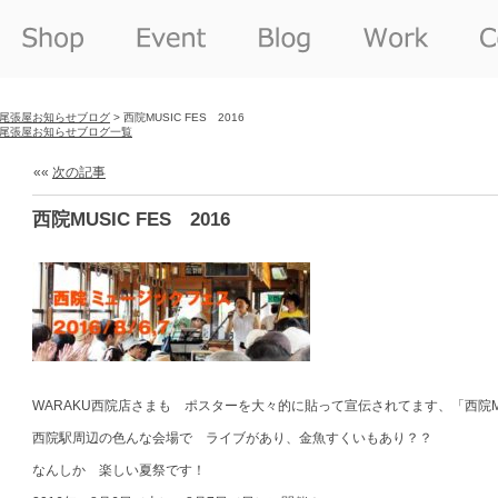
尾張屋お知らせブログ
> 西院MUSIC FES 2016
尾張屋お知らせブログ一覧
««
次の記事
西院MUSIC FES 2016
WARAKU西院店さまも ポスターを大々的に貼って宣伝されてます、「西院MUSI
西院駅周辺の色んな会場で ライブがあり、金魚すくいもあり？？
なんしか 楽しい夏祭です！