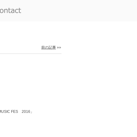
前の記事
»»
C FES 2016」