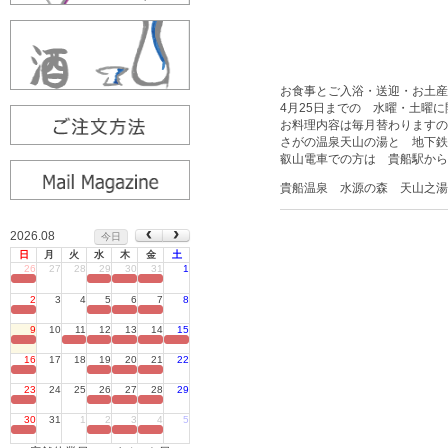
お食事とご入浴・送迎・お土産
4月25日までの 水曜・土曜
お料理内容は毎月替わりますの
さがの温泉天山の湯と 地下鉄
叡山電車での方は 貴船駅から
貴船温泉 水源の森 天山之湯 07
2026.08
今日
日
月
火
水
木
金
土
26
27
28
29
30
31
1
定休日
2
3
4
5
6
7
8
定休日
9
10
11
12
13
14
15
定休日
16
17
18
19
20
21
22
定休日
23
24
25
26
27
28
29
定休日
30
31
1
2
3
4
5
定休日