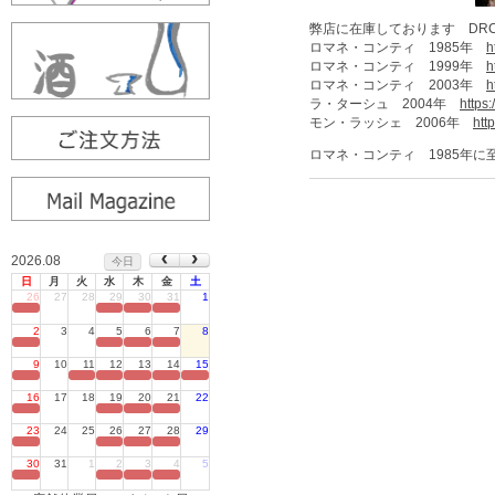
弊店に在庫しております DR
ロマネ・コンティ 1985年
h
ロマネ・コンティ 1999年
h
ロマネ・コンティ 2003年
h
ラ・ターシュ 2004年
https
モン・ラッシェ 2006年
htt
ロマネ・コンティ 1985年
2026.08
今日
日
月
火
水
木
金
土
26
27
28
29
30
31
1
定休日
2
3
4
5
6
7
8
定休日
9
10
11
12
13
14
15
定休日
16
17
18
19
20
21
22
定休日
23
24
25
26
27
28
29
定休日
30
31
1
2
3
4
5
定休日