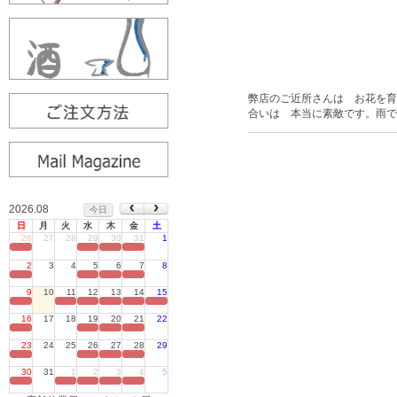
弊店のご近所さんは お花を育
合いは 本当に素敵です。雨で
2026.08
今日
日
月
火
水
木
金
土
26
27
28
29
30
31
1
定休日
2
3
4
5
6
7
8
定休日
9
10
11
12
13
14
15
定休日
16
17
18
19
20
21
22
定休日
23
24
25
26
27
28
29
定休日
30
31
1
2
3
4
5
定休日