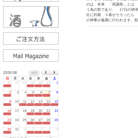
のは 本来 「祇園祭」とは 
う為の祭であり、 17日の神
社に到着、３基がそろったら 
の神事が厳粛に行われます。前
2026.08
今日
日
月
火
水
木
金
土
26
27
28
29
30
31
1
定休日
2
3
4
5
6
7
8
定休日
9
10
11
12
13
14
15
定休日
16
17
18
19
20
21
22
定休日
23
24
25
26
27
28
29
定休日
30
31
1
2
3
4
5
定休日