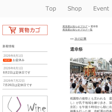
尾張屋お知らせブログ
> 還幸祭
尾張屋お知らせブログ一覧
««
次の記事
新着情報
還幸祭
2026年8月1日
お盆休み
NEW!
2026年8月1日
8月2日は定休日です
2026年7月22日
7月26日は定休日です
祇園祭の後祭とも言われる 還
し）が氏子地域を練り歩き、深
京区）を午後５時頃から順に出
神事を行った後、寺町通や四条