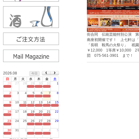
街合同 伝統芸能特別公演 
南座初開催です！ 上七軒は「
「長唄 鞍馬の火祭り」 祇園
￥12,000 1等席￥10,00
団 075-561-3901 まで！
2026.08
今日
日
月
火
水
木
金
土
26
27
28
29
30
31
1
定休日
2
3
4
5
6
7
8
定休日
9
10
11
12
13
14
15
定休日
16
17
18
19
20
21
22
定休日
23
24
25
26
27
28
29
定休日
30
31
1
2
3
4
5
定休日