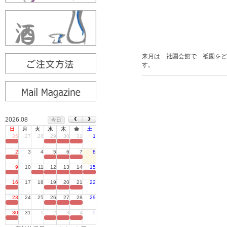
来月は 祗園会館で 祗園をど
す。
2026.08
今日
日
月
火
水
木
金
土
26
27
28
29
30
31
1
定休日
2
3
4
5
6
7
8
定休日
9
10
11
12
13
14
15
定休日
16
17
18
19
20
21
22
定休日
23
24
25
26
27
28
29
定休日
30
31
1
2
3
4
5
定休日