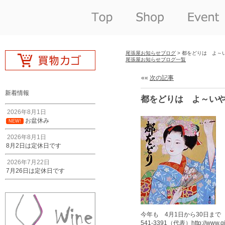
尾張屋お知らせブログ
> 都をどりは よ～
尾張屋お知らせブログ一覧
««
次の記事
新着情報
都をどりは よ～いや
2026年8月1日
お盆休み
NEW!
2026年8月1日
8月2日は定休日です
2026年7月22日
7月26日は定休日です
今年も 4月1日から30日まで
541-3391（代表）
http://www.