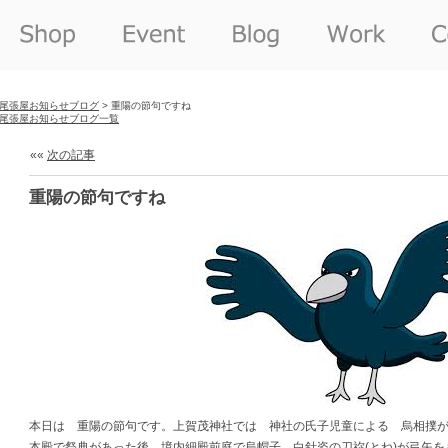
尾張屋お知らせブログ
> 重陽の節句ですね
尾張屋お知らせブログ一覧
««
次の記事
重陽の節句ですね
本日は 重陽の節句です。上賀茂神社では 神社の氏子児童による 烏相撲
本殿で祭典があった後、境内細殿前庭で烏帽子、白針姿の刀祢(とね)が弓矢