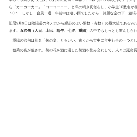
ら「カーカーカー」「コーコーコー」と烏の鳴き真似をし、小学生10数名が
＾0＾ しかし 台風一過 午前中は凄い雨でしたから 綺麗な空の下 頑張
旧暦9月9日は陰陽道の考え方から縁起のよい陽数（奇数）の最大値である9
ます。
五節句
（
人日
、
上巳
、
端午
、
七夕
、
重陽
）の中でももっとも重んじら
重陽の節句は別名「菊の宴」ともいい、古くから宮中に年中行事の一つとし
観菊の宴が催され、菊の花を酒に浸した菊酒を酌み交わして、人々は延命