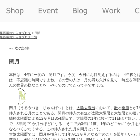
尾張屋お知らせブログ
> 閏月
尾張屋お知らせブログ一覧
««
次の記事
閏月
本日は 4年に一度の 閏月です。今度 今日にお目見えするのは 4年後とは
は 不思議な時間ですよね。その昔の人は 月の満ち欠けを見て 時空を調
んの世界の様なことを やってのけてたって事ですよね。
閏月（うるうづき、じゅんげつ）とは、
太陰太陽暦
において、
暦
と
季節
とが
挿入される月のことである。閏月の挿入の有無が太陰太陽暦と
太陰暦
との違
純粋太陰暦による12か月は354暦日で、
太陽暦
の1年に較べて11日ほど短い。
で、3年間で1か月分ほどになる。そこで約3年に1度、1年のどこかに1か月を
なるべく少なくする。この挿入された月を閏月という。
太陰太陽暦では、閏月を挿入して1年が13か月となる年のことを
閏年
という。
前置し、例えば
4月
の次に挿入される閏月は「閏4月」となる。