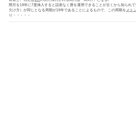
閏月を19年に7度挿入すると誤差なく暦を運用できることが古くから知られ
欠け方）が同じとなる周期が19年であることによるもので、この周期を
メト
り・・・・・