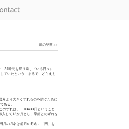
前の記事
»»
 24時間を繰り返している日々に
節していたという まるで どらえも
1暦月より大きくずれるのを防ぐために
いである。
このずれは、11×3=33日ということ
挿入して13か月とし、季節とのずれを
閏月の月名は前月の月名に「閏」を