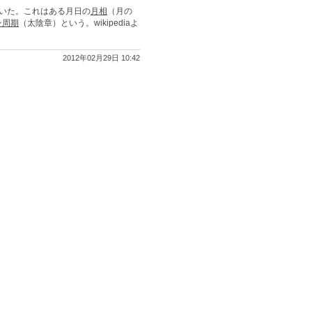
ていた。これはある月日の
月相
（月の
ン周期
（太陰章）という。wikipediaよ
2012年02月29日 10:42