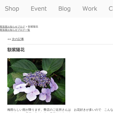
尾張屋お知らせブログ
> 額紫陽花
尾張屋お知らせブログ一覧
««
次の記事
額紫陽花
梅雨らしい雨が降ります。弊店のご近所さんは お花好きが多いので こん