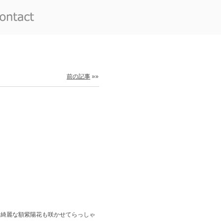
前の記事
»»
な綺麗な額紫陽花も咲かせてらっしゃ