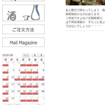
あと数日で終わってしまう 南
南座独自のものがあります。 
ご存知ですよね？京都南座の 
は千両役者級が ずらっと並ぶ
ではないでしょうか・・・・
2026.08
今日
日
月
火
水
木
金
土
26
27
28
29
30
31
1
定休日
2
3
4
5
6
7
8
定休日
9
10
11
12
13
14
15
定休日
16
17
18
19
20
21
22
定休日
23
24
25
26
27
28
29
定休日
30
31
1
2
3
4
5
定休日