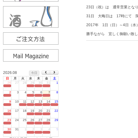
23日（祝）は 通常営業とな
31日 大晦日は 17時にて 
2017年 1日（日）～4日（
勝手ながら 宜しく御願い致し
2026.08
今日
日
月
火
水
木
金
土
26
27
28
29
30
31
1
定休日
2
3
4
5
6
7
8
定休日
9
10
11
12
13
14
15
定休日
16
17
18
19
20
21
22
定休日
23
24
25
26
27
28
29
定休日
30
31
1
2
3
4
5
定休日