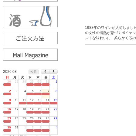
1988年のワインが入荷しまし
の女性の情熱が息づくポイヤッ
ントな味わいに 柔らかく芯のあ
2026.08
今日
日
月
火
水
木
金
土
26
27
28
29
30
31
1
定休日
2
3
4
5
6
7
8
定休日
9
10
11
12
13
14
15
定休日
16
17
18
19
20
21
22
定休日
23
24
25
26
27
28
29
定休日
30
31
1
2
3
4
5
定休日