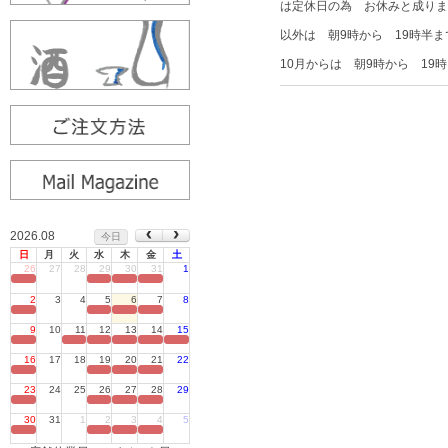
は定休日の為 お休みと成りま
以外は 朝9時から 19時半
10月からは 朝9時から 1
2026.08
今日
日
月
火
水
木
金
土
26
27
28
29
30
31
1
定休日
2
3
4
5
6
7
8
定休日
9
10
11
12
13
14
15
定休日
16
17
18
19
20
21
22
定休日
23
24
25
26
27
28
29
定休日
30
31
1
2
3
4
5
定休日