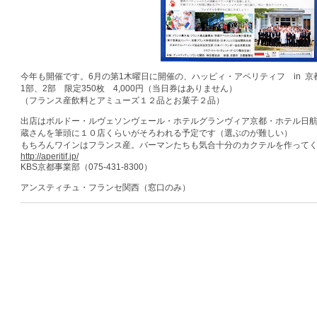
今年も開催です。6月の第1木曜日に開催の、ハッピィ・アペリティフ in 京
1部、2部 限定350枚 4,000円（当日券はありません）
（フランス産飲料とアミューズ１２品とお菓子２品）
出店はボルドー・ルヴェソンヴェール・ホテルグランヴィア京都・ホテル日
蔵さんを筆頭に１０店くらいがそろわれる予定です（選ぶのが難しい）
もちろんワインはフランス産。バーマンたちも気合十分のカクテルを作って
http://aperitif.jp/
KBS京都事業部（075-431-8300）
アンスティチュ・フランセ関西（窓口のみ）