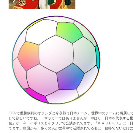
FIFA で優勝候補のオランダと今夜戦う日本チーム。世界中のチームに所属
して欲しいですね。 サッカーではありませんが やはり 日本を代表する
伎』が 今 イギリスとイタリアで公演されてます。『ＫＡＢＵＫＩ』は 
てます。島国から 多くの人が世界中で活躍されてる姿は 侵略でないだけ