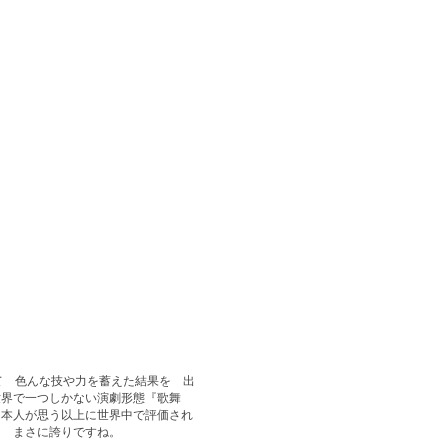
して 色んな技や力を蓄えた結果を 出
世界で一つしかない演劇形態『歌舞
日本人が思う以上に世界中で評価され
に まさに誇りですね。