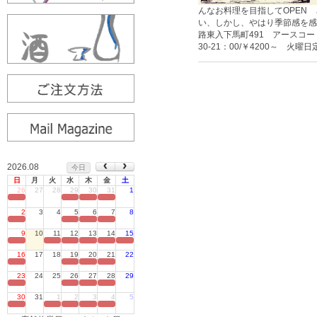
んなお料理を目指してOPEN され
い、しかし、やはり季節感を感
路東入下馬町491 アースコート清水1
30-21：00/￥4200～ 火曜日
2026.08
今日
日
月
火
水
木
金
土
26
27
28
29
30
31
1
定休日
2
3
4
5
6
7
8
定休日
9
10
11
12
13
14
15
定休日
16
17
18
19
20
21
22
定休日
23
24
25
26
27
28
29
定休日
30
31
1
2
3
4
5
定休日